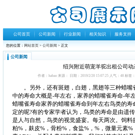
公司首页
公司新闻
行业新闻
相关知识
服务支持
您的位置：
网站首页
>
公司新闻
> 正文
公司新闻
绍兴附近萌宠羊驼出租公司动
作者：habao 来源： 日期：2019/2/20 15:07:25 人气：
48
标签
。另外，还有斑翅，白翅，黑翅等三种蜡嘴
中的寿命大概是-年左右，家养的蜡嘴雀寿命-年
蜡嘴雀寿命家养的蜡嘴雀寿命到年左右鸟类的寿
定的呢?有的专家学者认为，鸟类的寿命是由遗
是人与自然，鸟类的视觉盛宴。每天两次。饲料
粕%，麸皮%，骨粉%，食盐%，%，微量元素%