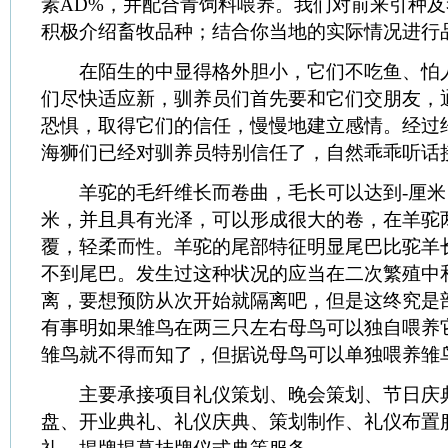
素AD%，并配合青饲料喂养。我们对前来引种
积极介绍畜牧品种；结合你当地的实际情况进行
在陌生的中显得格外胆小，它们不吃鱼、怕
们尽快适应新，驯养员们首先要和它们交朋友，
恐惧，取得它们的信任，慢慢地建立感情。经过
海狮们已经对驯养员特别信任了，自然乖乖听话
羊驼的毛纤维长而卷曲，毛长可以达到-厘米
米，并且具有光泽，可以形成很大的卷，在羊驼
覆，轻柔而性。羊驼的尾部特征明显尾巴比驼羊
不到尾巴。发生过这种状况的应当在二次繁殖中
离，要想预防从次开始就隔离吧，但是这终究是
有事明如果雏鸟在两三只左右母鸟可以独自喂养
雏鸟就不得而知了，但据说母鸟可以单独喂养雏
主要承接项目礼仪策划、晚会策划、节日庆
盘、开业典礼、礼仪庆典、策划制作、礼仪布置