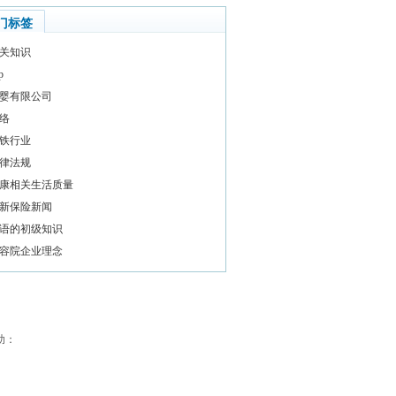
门标签
关知识
p
婴有限公司
络
铁行业
律法规
康相关生活质量
新保险新闻
语的初级知识
容院企业理念
助：