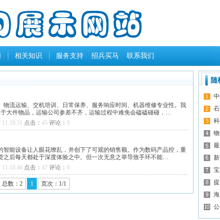
闻
相关知识
服务支持
招兵买马
联系我们
随
中
。物流运输、交机培训、日常保养、服务响应时间、机器维修专业性。我
石
属于大件物品，运输公司参差不齐，运输过程中难免会磕磕碰碰，…
科
 11.18.51
点击：
45
评论：
0
物
最
的智能设备让人眼花缭乱，并创下了可观的销售额。作为数码产品控，重
货之后每天都处于深度体验之中。但一次无意之举导致手环不能…
新
 11.18.46
点击：
47
评论：
0
宝
提
总数：2
1
页次：1/1
海
公