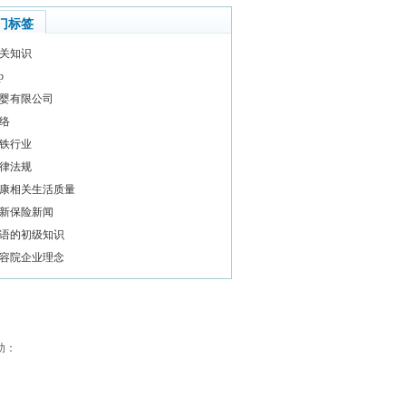
门标签
关知识
p
婴有限公司
络
铁行业
律法规
康相关生活质量
新保险新闻
语的初级知识
容院企业理念
助：